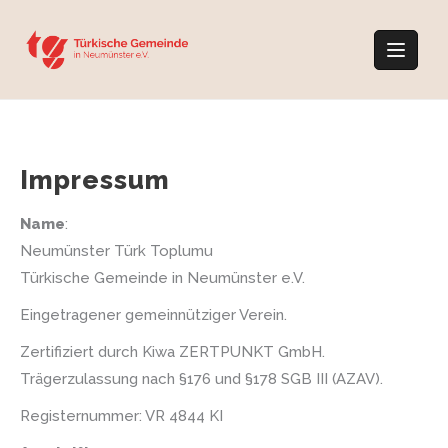
Skip
to
content
Impressum
Name
:
Neumünster Türk Toplumu
Türkische Gemeinde in Neumünster e.V.
Eingetragener gemeinnütziger Verein.
Zertifiziert durch Kiwa ZERTPUNKT GmbH.
Trägerzulassung nach §176 und §178 SGB III (AZAV).
Registernummer: VR 4844 KI